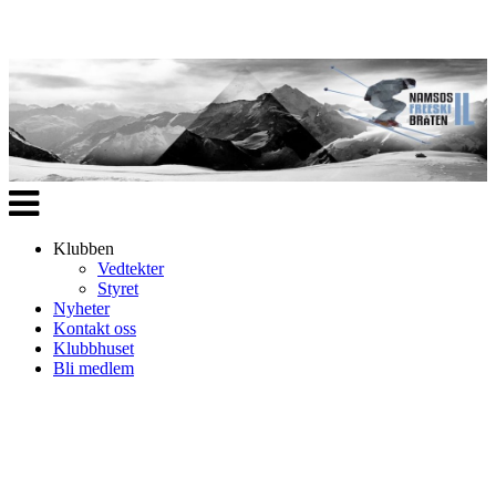
Veksle
navigasjon
Klubben
Vedtekter
Styret
Nyheter
Kontakt oss
Klubbhuset
Bli medlem